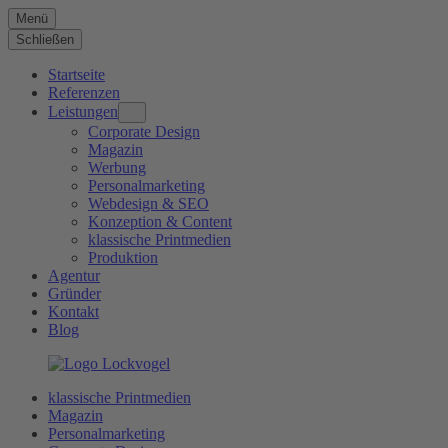
Menü
Schließen
Startseite
Referenzen
Leistungen
Corporate Design
Magazin
Werbung
Personalmarketing
Webdesign & SEO
Konzeption & Content
klassische Printmedien
Produktion
Agentur
Gründer
Kontakt
Blog
klassische Printmedien
Magazin
Personalmarketing