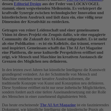
dessen
Editorial Design
aus der Feder von LOCKVOGEL
stammt, einen wegweisenden Meilenstein. Es verkörpert die
kraftvolle Synergie zwischen technologischer Innovation und
künstlerischem Ausdruck und lädt dazu ein, eine völlig neue
Dimension der Kreativität zu entdecken.
Getragen von reiner Leidenschaft und einer gemeinsamen
Vision ist dieses Projekt ein Zeugnis dafür, wie eine engagierte
Community die Zukunft der AI-Kunst mitgestaltet. Es ist mehr
als eine Publikation – es ist ein Kollektiv, das träumt, erneuert
und inspiriert. Gemeinsam schafft das The AI Art Magazine
eine Plattform, die neue kulturelle Perspektiven eröffnet und
zeigt, wie Mensch und Maschine im kreativen Austausch die
Grenzen des Möglichen neu definieren.
In den letzten zwei Jahren hat künstliche Intelligenz die Kunstwelt
grundlegend verändert. An der Schnittstelle von Mensch und
Maschine entstehen neue kreative Ausdrucksformen, die
traditionelle Konzepte von Kunst und Konzeption neu definieren.
Diese Symbiose eröffnet nicht nur neue ästhetische Möglichkeiten,
sondern fordert auch eine tiefere Auseinandersetzung mit der Rolle
des Menschen in einer zunehmend digitalisierten Welt.
Das heute erscheinende
The AI Art Magazine
ist ein faszinierendes
Dokument, wie künstliche Intelligenz die künstlerische Praxis als