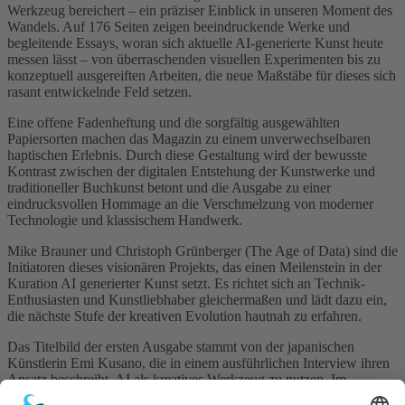
Werkzeug bereichert – ein präziser Einblick in unseren Moment des
Wandels. Auf 176 Seiten zeigen beeindruckende Werke und
begleitende Essays, woran sich aktuelle AI-generierte Kunst heute
messen lässt – von überraschenden visuellen Experimenten bis zu
konzeptuell ausgereiften Arbeiten, die neue Maßstäbe für dieses sich
rasant entwickelnde Feld setzen.
Eine offene Fadenheftung und die sorgfältig ausgewählten
Papiersorten machen das Magazin zu einem unverwechselbaren
haptischen Erlebnis. Durch diese Gestaltung wird der bewusste
Kontrast zwischen der digitalen Entstehung der Kunstwerke und
traditioneller Buchkunst betont und die Ausgabe zu einer
eindrucksvollen Hommage an die Verschmelzung von moderner
Technologie und klassischem Handwerk.
Mike Brauner und Christoph Grünberger (The Age of Data) sind die
Initiatoren dieses visionären Projekts, das einen Meilenstein in der
Kuration AI generierter Kunst setzt. Es richtet sich an Technik-
Enthusiasten und Kunstliebhaber gleichermaßen und lädt dazu ein,
die nächste Stufe der kreativen Evolution hautnah zu erfahren.
Das Titelbild der ersten Ausgabe stammt von der japanischen
Künstlerin Emi Kusano, die in einem ausführlichen Interview ihren
Ansatz beschreibt, AI als kreatives Werkzeug zu nutzen. Im
Hauptteil erwartet die Leser:innen eine ausgewählte Galerie mit 50