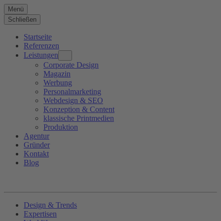
Menü
Schließen
Startseite
Referenzen
Leistungen
Corporate Design
Magazin
Werbung
Personalmarketing
Webdesign & SEO
Konzeption & Content
klassische Printmedien
Produktion
Agentur
Gründer
Kontakt
Blog
Design & Trends
Expertisen