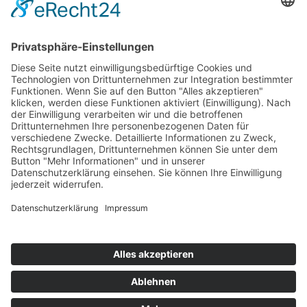
Werken, ausgewählt aus einer internationalen Ausschreibung. Elf
dieser Arbeiten – die „Goldenen Tickets“ – werden von Essays
begleitet, in denen das Expertengremium seine Perspektiven teilt.
Diese hochkarätige Jury besteht aus Adriana Mora, Boris Eldagsen,
David Carson, Grit Wolany, Götz Ulmer, Hannah Johnson, Ingo
Faeks, Liri Argov, Sara Giusto, Vivien Schulze und der JuryAI
Xiaomi.
NUMBER ONE:
ORDER NOW
xing
linkedin
instagram
facebook
Zugvogel
SIE ERREICHEN UNS:
Montag bis Freitag von 10.00 bis 18.00 Uhr
Besucher bitten wir um Terminvereinbarung
Impressum
Datenschutz