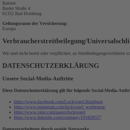
Baloise
Basler Straße 4
61352 Bad Homburg
Geltungsraum der Versicherung:
Europa
Verbraucher­streit­beilegung/Universal­schli
Wir sind nicht bereit oder verpflichtet, an Streitbeilegungsverfahren 
DATENSCHUTZ­ERKLÄRUNG
Unsere Social-Media-Auftritte
Diese Datenschutzerklärung gilt für folgende Social-Media-Auftri
https://www.facebook.com/Lockvogel.Hamburg
https://www.instagram.com/lockvogel_werbenest/
https://www.xing.com/pages/lockvogel
https://www.linkedin.com/company/101828557
Datenverarbeitung durch soziale Netzwerke