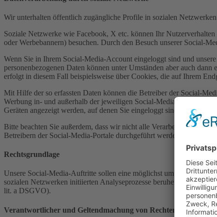
Wir unterhalten öffentlich zugängliche Profile in sozialen Netzwerke
Soziale Netzwerke wie Facebook, X etc. können Ihr Nutzerverhalten i
oder Werbebannern) besuchen. Durch den Besuch unserer Social-Medi
Wenn Sie in Ihrem Social-Media-Account eingeloggt sind und unsere 
personenbezogenen Daten können unter Umständen aber auch dann erfa
erfolgt in diesem Fall beispielsweise über Cookies, die auf Ihrem En
Mit Hilfe der so erfassten Daten können die Betreiber der Social-Medi
Werbung in- und außerhalb der jeweiligen Social-Media-Präsenz ange
Geräten angezeigt werden, auf denen Sie eingeloggt sind oder eingel
Bitte beachten Sie außerdem, dass wir nicht alle Verarbeitungsproze
Betreibern der Social-Media-Portale durchgeführt werden. Details 
Rechtsgrundlage
Unsere Social-Media-Auftritte sollen eine möglichst umfassende Präse
sozialen Netzwerken initiierten Analyseprozesse beruhen ggf. auf ab
lit. a DSGVO).
Verantwortlicher und Geltendmachung von Rechten