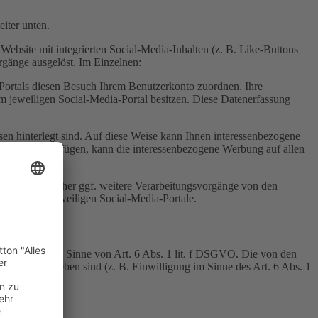
iter unten.
ebsite mit integrierten Social-Media-Inhalten (z. B. Like-Buttons
gänge ausgelöst. Im Einzelnen:
Portals diesen Besuch Ihrem Benutzerkonto zuordnen. Ihre
 jeweiligen Social-Media-Portal besitzen. Diese Datenerfassung
ssen hinterlegt sind. Auf diese Weise kann Ihnen interessenbezogene
 Netzwerk verfügen, kann die interessenbezogene Werbung auf allen
eter können daher ggf. weitere Verarbeitungsvorgänge von den
ungen der jeweiligen Social-Media-Portale.
tes Interesse im Sinne von Art. 6 Abs. 1 lit. f DSGVO. Die von den
zwerke anzugeben sind (z. B. Einwilligung im Sinne des Art. 6 Abs. 1