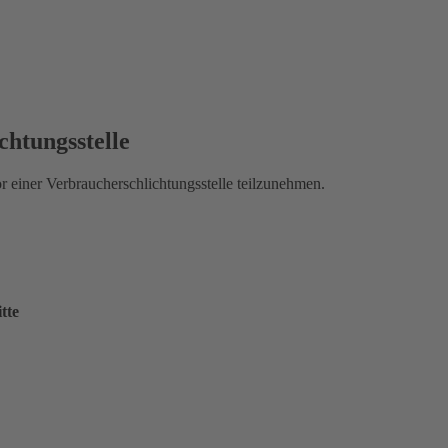
chtungs­stelle
vor einer Verbraucherschlichtungsstelle teilzunehmen.
tte