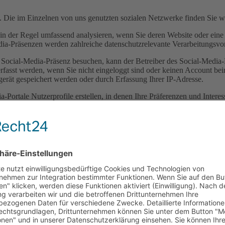
n. Die im Einzelnen von uns genutzten sozialen Netzwerke finden Sie we
n der Regel umfassend analysieren, wenn Sie deren Website oder eine W
a-Präsenzen werden zahlreiche datenschutzrelevante Verarbeitungsvor
Social-Media-Präsenz besuchen, kann der Betreiber des Social-Media-
sst werden, wenn Sie nicht eingeloggt sind oder keinen Account beim
dgerät gespeichert werden oder durch Erfassung Ihrer IP-Adresse.
a-Portale Nutzerprofile erstellen, in denen Ihre Präferenzen und Intere
zeigt werden. Sofern Sie über einen Account beim jeweiligen sozialen
oggt waren.
sse auf den Social-Media-Portalen nachvollziehen können. Je nach Anbi
hierzu entnehmen Sie den Nutzungsbedingungen und Datenschutzbestimm
nz im Internet gewährleisten. Hierbei handelt es sich um ein berechtig
weichenden Rechtsgrundlagen, die von den Betreibern der sozialen Net