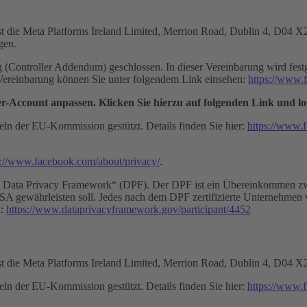
 ist die Meta Platforms Ireland Limited, Merrion Road, Dublin 4, D04 
gen.
(Controller Addendum) geschlossen. In dieser Vereinbarung wird fest
 Vereinbarung können Sie unter folgendem Link einsehen:
https://www.
r-Account anpassen. Klicken Sie hierzu auf folgenden Link und log
ln der EU-Kommission gestützt. Details finden Sie hier:
https://www.
s://www.facebook.com/about/privacy/
.
S Data Privacy Framework“ (DPF). Der DPF ist ein Übereinkommen zw
A gewährleisten soll. Jedes nach dem DPF zertifizierte Unternehmen ve
k:
https://www.dataprivacyframework.gov/participant/4452
 ist die Meta Platforms Ireland Limited, Merrion Road, Dublin 4, D04 X
ln der EU-Kommission gestützt. Details finden Sie hier:
https://www.