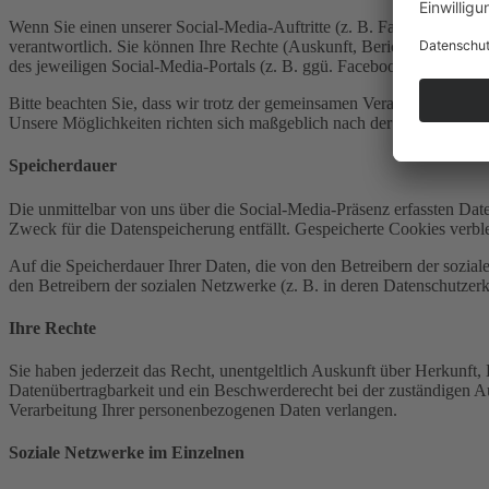
Wenn Sie einen unserer Social-Media-Auftritte (z. B. Facebook) bes
verantwortlich. Sie können Ihre Rechte (Auskunft, Berichtigung, Lö
des jeweiligen Social-Media-Portals (z. B. ggü. Facebook) geltend m
Bitte beachten Sie, dass wir trotz der gemeinsamen Verantwortlichkei
Unsere Möglichkeiten richten sich maßgeblich nach der Unternehmensp
Speicherdauer
Die unmittelbar von uns über die Social-Media-Präsenz erfassten Dat
Zweck für die Datenspeicherung entfällt. Gespeicherte Cookies verbl
Auf die Speicherdauer Ihrer Daten, die von den Betreibern der sozial
den Betreibern der sozialen Netzwerke (z. B. in deren Datenschutzerk
Ihre Rechte
Sie haben jederzeit das Recht, unentgeltlich Auskunft über Herkunf
Datenübertragbarkeit und ein Beschwerderecht bei der zuständigen 
Verarbeitung Ihrer personenbezogenen Daten verlangen.
Soziale Netzwerke im Einzelnen