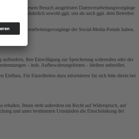
rm für die bei diesem Besuch ausgelösten Datenverarbeitungsvorgänge
chwerde) grundsätzlich sowohl ggü. uns als auch ggü. dem Betreiber
s auf die Datenverarbeitungsvorgänge der Social-Media-Portale haben.
 auffordern, Ihre Einwilligung zur Speicherung widerrufen oder der
Bestimmungen – insb. Aufbewahrungsfristen – bleiben unberührt.
influss. Für Einzelheiten dazu informieren Sie sich bitte direkt bei
 erhalten. Ihnen steht außerdem ein Recht auf Widerspruch, auf
öschung und unter bestimmten Umständen die Einschränkung der