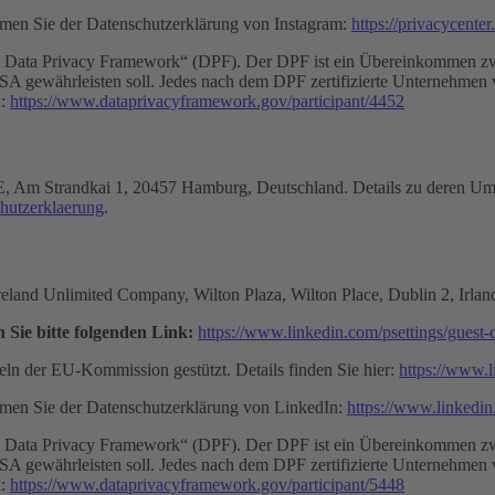
men Sie der Datenschutzerklärung von Instagram:
https://privacycente
S Data Privacy Framework“ (DPF). Der DPF ist ein Übereinkommen zw
A gewährleisten soll. Jedes nach dem DPF zertifizierte Unternehmen ve
k:
https://www.dataprivacyframework.gov/participant/4452
 SE, Am Strandkai 1, 20457 Hamburg, Deutschland. Details zu deren U
chutzerklaerung
.
 Ireland Unlimited Company, Wilton Plaza, Wilton Place, Dublin 2, Irl
Sie bitte folgenden Link:
https://www.linkedin.com/psettings/guest-c
ln der EU-Kommission gestützt. Details finden Sie hier:
https://www.l
men Sie der Datenschutzerklärung von LinkedIn:
https://www.linkedin
S Data Privacy Framework“ (DPF). Der DPF ist ein Übereinkommen zw
A gewährleisten soll. Jedes nach dem DPF zertifizierte Unternehmen ve
k:
https://www.dataprivacyframework.gov/participant/5448