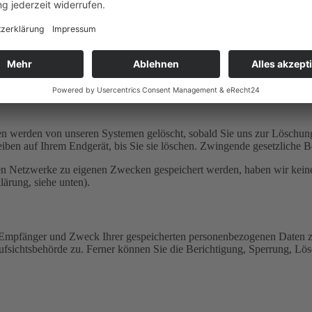
uchen, sind wir gemeinsam mit dem Betreiber der Social-Media-Plattfo
schung, Einschränkung der Verarbeitung, Datenübertragbarkeit und Bes
achen.
t mit den Social-Media-Portal-Betreibern nicht vollumfänglich Einflus
olitik des jeweiligen Anbieters.
en werden von unseren Systemen gelöscht, sobald Sie uns zur Löschung
eiben auf Ihrem Endgerät, bis Sie sie löschen. Zwingende gesetzliche 
en Netzwerke zu eigenen Zwecken gespeichert werden, haben wir keinen E
lärung, siehe unten).
t, Empfänger und Zweck Ihrer gespeicherten personenbezogenen Daten zu
Aufsichtsbehörde zu. Ferner können Sie die Berichtigung, Sperrung, L